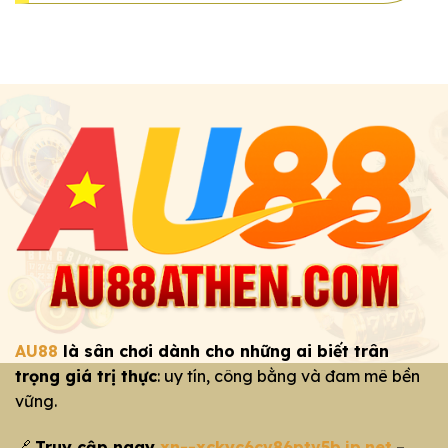
AU88
là sân chơi dành cho những ai biết trân
trọng giá trị thực
: uy tín, công bằng và đam mê bền
vững.
🔗
Truy cập ngay
xn--xckyc6cv86ptv5b.jp.net
–