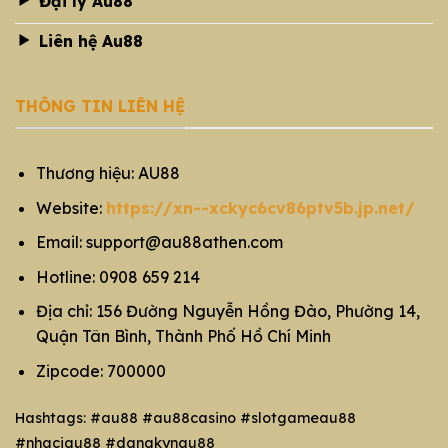
Đại lý Au88
Liên hệ Au88
THÔNG TIN LIÊN HỆ
Thương hiệu: AU88
Website:
https://xn--xckyc6cv86ptv5b.jp.net/
Email:
support@au88athen.com
Hotline: 0908 659 214
Địa chỉ: 156 Đường Nguyễn Hồng Đào, Phường 14,
Quận Tân Bình, Thành Phố Hồ Chí Minh
Zipcode: 700000
Hashtags: #au88 #au88casino #slotgameau88
#nhaciau88 #dangkynau88