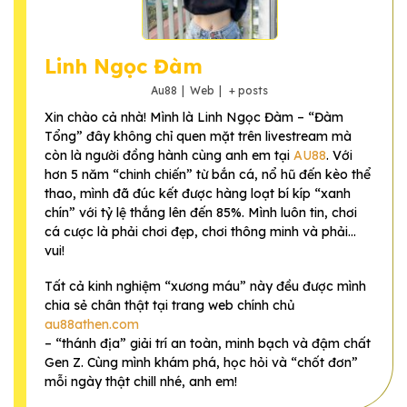
Linh Ngọc Đàm
Au88
|
Web
|
+ posts
Xin chào cả nhà! Mình là Linh Ngọc Đàm – “Đàm
Tổng” đây không chỉ quen mặt trên livestream mà
còn là người đồng hành cùng anh em tại
AU88
. Với
hơn 5 năm “chinh chiến” từ bắn cá, nổ hũ đến kèo thể
thao, mình đã đúc kết được hàng loạt bí kíp “xanh
chín” với tỷ lệ thắng lên đến 85%. Mình luôn tin, chơi
cá cược là phải chơi đẹp, chơi thông minh và phải…
vui!
Tất cả kinh nghiệm “xương máu” này đều được mình
chia sẻ chân thật tại trang web chính chủ
au88athen.com
– “thánh địa” giải trí an toàn, minh bạch và đậm chất
Gen Z. Cùng mình khám phá, học hỏi và “chốt đơn”
mỗi ngày thật chill nhé, anh em!