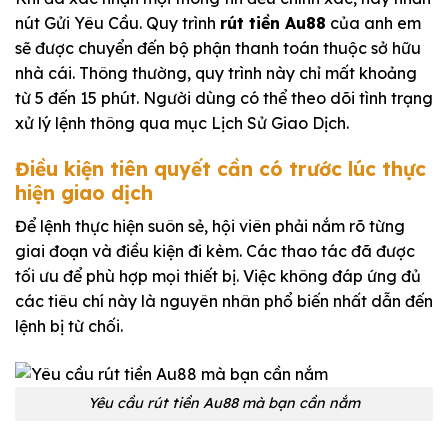
nút Gửi Yêu Cầu. Quy trình
rút tiền Au88
của anh em
sẽ được chuyển đến bộ phận thanh toán thuộc sở hữu
nhà cái. Thông thường, quy trình này chỉ mất khoảng
từ 5 đến 15 phút. Người dùng có thể theo dõi tình trạng
xử lý lệnh thông qua mục Lịch Sử Giao Dịch.
Điều kiện tiên quyết cần có trước lúc thực
hiện giao dịch
Để lệnh thực hiện suôn sẻ, hội viên phải nắm rõ từng
giai đoạn và điều kiện đi kèm. Các thao tác đã được
tối ưu để phù hợp mọi thiết bị. Việc không đáp ứng đủ
các tiêu chí này là nguyên nhân phổ biến nhất dẫn đến
lệnh bị từ chối.
Yêu cầu rút tiền Au88 mà bạn cần nắm