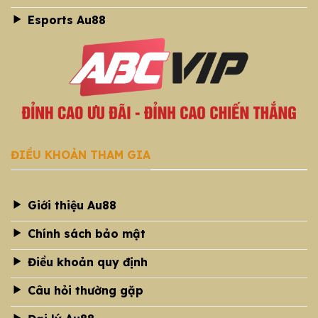
Esports Au88
ĐIỀU KHOẢN THAM GIA
Giới thiệu Au88
Chính sách bảo mật
Điều khoản quy định
Câu hỏi thường gặp