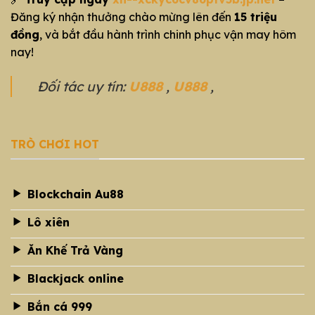
Đăng ký nhận thưởng chào mừng lên đến
15 triệu
đồng
, và bắt đầu hành trình chinh phục vận may hôm
nay!
Đối tác uy tín:
U888
,
U888
,
TRÒ CHƠI HOT
Blockchain Au88
Lô xiên
Ăn Khế Trả Vàng
Blackjack online
Bắn cá 999