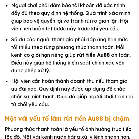
Người chơi phải đảm bảo tài khoản đã xác minh
đầy đủ theo quy định hệ thống. Quá trình xác minh
giúp bảo vệ quyền lợi và tránh rủi ro gian lận. Hội
viên nên hoàn tất bước này trước khi yêu cầu.
Số dư của người tham gia phải đáp ứng hạn mức
tối thiểu theo từng phương thức thanh toán. Mỗi
kênh có giới hạn riêng giúp
rút tiền Au88
an toàn.
Điều này giúp hệ thống kiểm soát chính xác vốn
được phép xử lý.
Hội viên cần hoàn thành doanh thu nếu tham gia
ưu đãi nạp. Quy định này được áp dụng để chắc
chắn sự minh bạch. Điều đó giúp người chơi tránh bị
từ chối yêu cầu.
Một vài yếu tố làm rút tiền Au88 bị chậm
Phương thức thanh toán là yếu tố ảnh hưởng trực tiếp
tốc độ. Một vài kênh ngân hàng xử lý lệnh nhanh hơn.