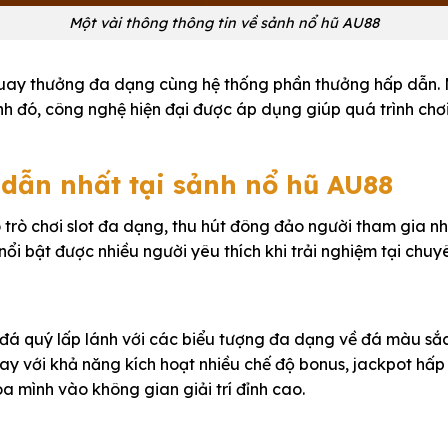
Một vài thông thông tin về sảnh nổ hũ AU88
uay thưởng đa dạng cùng hệ thống phần thưởng hấp dẫn. M
nh đó, công nghệ hiện đại được áp dụng giúp quá trình chơ
 dẫn nhất tại sảnh nổ hũ AU88
 trò chơi slot đa dạng, thu hút đông đảo người tham gia nh
ổi bật được nhiều người yêu thích khi trải nghiệm tại chu
á quý lấp lánh với các biểu tượng đa dạng về đá màu sắc
y với khả năng kích hoạt nhiều chế độ bonus, jackpot hấp
 mình vào không gian giải trí đỉnh cao.