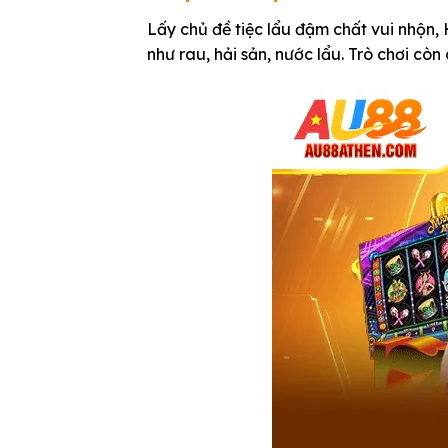
Lấy chủ đề tiệc lẩu đậm chất vui nhộn
như rau, hải sản, nước lẩu. Trò chơi cò