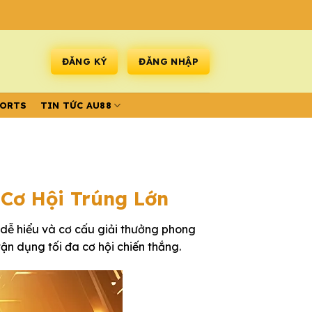
ĐĂNG KÝ
ĐĂNG NHẬP
PORTS
TIN TỨC AU88
Cơ Hội Trúng Lớn
 dễ hiểu và cơ cấu giải thưởng phong
ận dụng tối đa cơ hội chiến thắng.