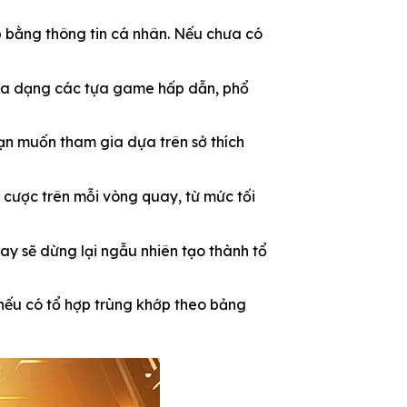
 bằng thông tin cá nhân. Nếu chưa có
ợp đa dạng các tựa game hấp dẫn, phổ
bạn muốn tham gia dựa trên sở thích
n cược trên mỗi vòng quay, từ mức tối
y sẽ dừng lại ngẫu nhiên tạo thành tổ
 nếu có tổ hợp trùng khớp theo bảng