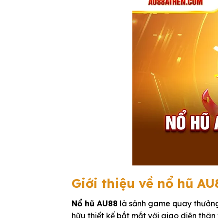
Giới thiệu về nổ hũ AU
Nổ hũ AU88
là sảnh game quay thưởng t
hữu thiết kế bắt mắt với giao diện thâ