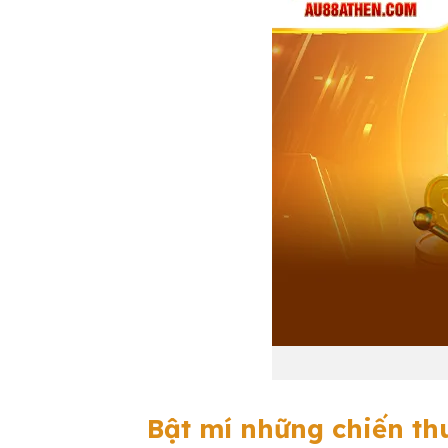
Bật mí những chiến th