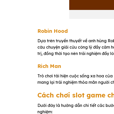
Robin Hood
Dựa trên truyền thuyết về anh hùng Robi
câu chuyện giải cứu công lý đầy cảm 
trị, đồng thời tạo nên trải nghiệm đầy lô
Rich Man
Trò chơi tái hiện cuộc sống xa hoa của 
mang lại trải nghiệm thỏa mãn người ch
Cách chơi slot game ch
Dưới đây là hướng dẫn chi tiết các bướ
nghiệm: